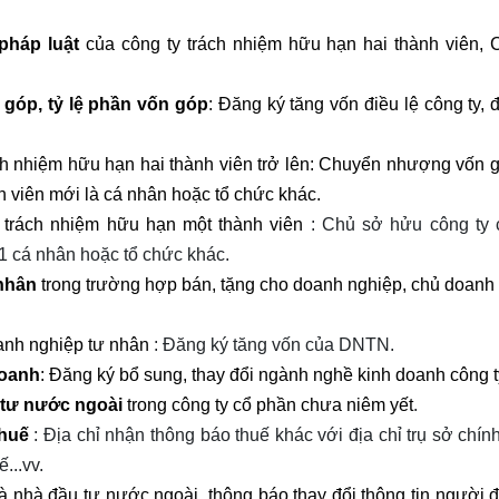
pháp luật
của công ty trách nhiệm hữu hạn hai thành viên, 
 góp, tỷ lệ phần vốn góp
: Đăng ký tăng vốn điều lệ công ty, 
ch nhiệm hữu hạn hai thành viên trở lên: Chuyển nhượng vốn 
h viên mới là cá nhân hoặc tổ chức khác.
trách nhiệm hữu hạn một thành viên
: Chủ sở hửu công ty 
1 cá nhân hoặc tổ chức khác.
 nhân
trong trường hợp bán, tặng cho doanh nghiệp, chủ doanh
nh nghiệp tư nhân
: Đăng ký tăng vốn của DNTN.
doanh
: Đăng ký bổ sung, thay đổi ngành nghề kinh doanh công t
 tư nước ngoài
trong công ty cổ phần chưa niêm yết
.
thuế
: Địa chỉ nhận thông báo thuế khác với địa chỉ trụ sở chín
...vv.
à nhà đầu tư nước ngoài, thông báo thay đổi thông tin người đ