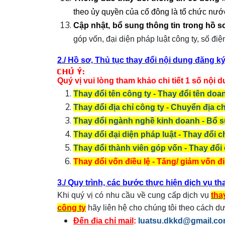
theo ủy quyền của cổ đông là tổ chức nướ
Cập nhật, bổ sung thông tin trong hồ 
góp vốn, đại diện pháp luật công ty, số điện
2./
Hồ sơ, Thủ tục thay đổi nội dung đăng k
Quý vị vui lòng tham khảo chi tiết 1 số nội 
Thay đổi tên công ty - Thay đổi tên doa
Thay đổi địa chỉ công ty - Chuyển địa c
Thay đổi ngành nghề kinh doanh - Bổ 
Thay đổi đại diện pháp luật - Thay đổi
Thay đổi thành viên góp vốn - Thay đổi
Thay đổi vốn điều lệ - Tăng/ giảm vốn đi
3./
Quy trình, các bước thực hiện dịch vụ th
Khi quý vị có nhu cầu về cung cấp dịch vụ
tha
công ty
hãy liên hệ cho chúng tôi theo cách dư
Đến địa chỉ mail
:
luatsu.dkkd@gmail.c