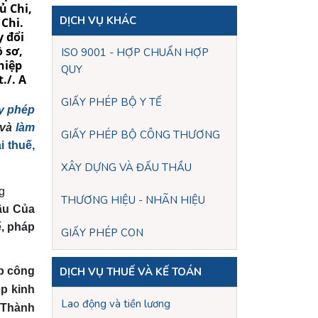
DỊCH VỤ KHÁC
ISO 9001 - HỢP CHUẨN HỢP
QUY
GIẤY PHÉP BỘ Y TẾ
ấy phép
và
làm
GIẤY PHÉP BỘ CÔNG THƯƠNG
i thuế,
XÂY DỰNG VÀ ĐẤU THẦU
g
THƯƠNG HIỆU - NHÃN HIỆU
đầu Của
ế, pháp
GIẤY PHÉP CON
ập công
DỊCH VỤ THUẾ VÀ KẾ TOÁN
ép kinh
Lao động và tiền lương
, Thành