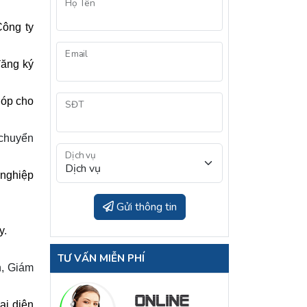
Họ Tên
Công ty
Email
đăng ký
góp cho
SĐT
chuyển
Dịch vụ
 nghiệp
Gửi thông tin
y
.
TƯ VẤN MIỄN PHÍ
h, Giám
ại diện