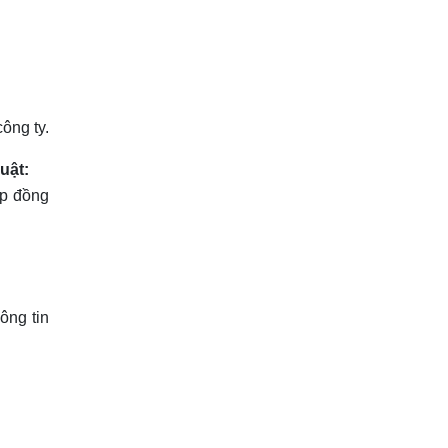
ông ty.
uật:
p đồng
ông tin