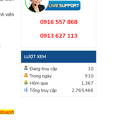
nh viên
0916 557 868
0913 627 113
:
LƯỢT XEM
Đang truy cập
10
Trong ngày
910
Hôm qua
1,367
Tổng truy cập
2,765,466
h doanh