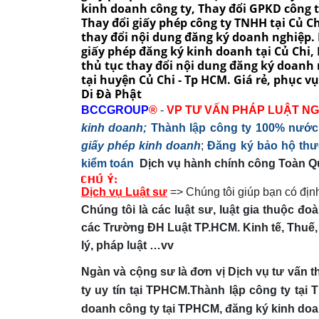
BCCGROUP
®
-
VP TƯ VẤN PHÁP LUẬT N
kinh doanh;
Thành lập công ty 100% nước
giấy phép kinh doanh
;
Đăng ký bảo hộ thươ
kiểm toán
Dịch vụ hành chính công Toàn Qu
Dịch vụ Luật sư
=> Chúng tôi giúp bạn có đị
Chúng tôi là các luật sư, luật gia thuộc 
các Trường ĐH Luật TP.HCM. Kinh tế, Thuế, T
lý, pháp luật …vv
Ngàn và cộng sư là đơn vị Dịch vụ tư vấn t
ty uy tín tại TPHCM.Thành lập công ty t
doanh công ty tại TPHCM, đăng ký kinh doa