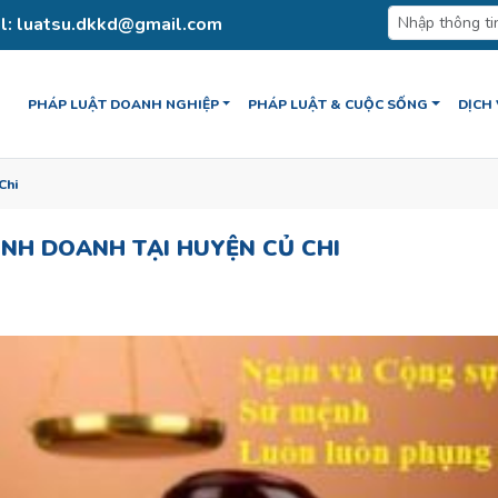
l: luatsu.dkkd@gmail.com
PHÁP LUẬT DOANH NGHIỆP
PHÁP LUẬT & CUỘC SỐNG
DỊCH
Chi
INH DOANH TẠI HUYỆN CỦ CHI