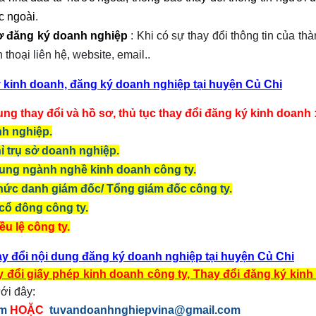
c ngoài
.
sơ đăng ký doanh nghiệp
: Khi có sự thay đổi thông tin của thà
 thoại liên hệ, website, email..
ý kinh doanh, đăng ký doanh nghiệp tại huyện Củ Chi
dung thay đổi và hồ sơ, thủ tục thay đổi đăng ký kinh doanh 
nh nghiệp.
hỉ trụ sở doanh nghiệp.
sung ngành nghề kinh doanh công ty.
 chức danh giám đốc/ Tổng giám đốc công ty.
 cổ đông công ty.
ều lệ công ty.
ay đổi nội dung đăng ký doanh nghiệp tại huyện Củ Chi
y đổi giấy phép kinh doanh công ty, Thay đổi đăng ký kin
ới đây:
om
HOẶC
tuvandoanhnghiepvina@gmail.com