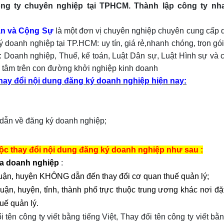
ông ty chuyên nghiệp tại TPHCM. Thành lập công ty nha
àn và Cộng Sự
là một đơn vị chuyên nghiệp chuyên cung cấp di
ý doanh nghiệp tại TP.HCM: uy tín, giá rẻ,nhanh chóng, trọn gó
: Doanh nghiệp, Thuế, kế toán, Luật Dân sự, Luật Hình sự và 
an tâm trên con đường khởi nghiệp kinh doanh
thay đổi nội dung đăng ký doanh nghiệp hiện nay:
ẫn về đăng ký doanh nghiệp;
buộc thay đổi nội dung đăng ký doanh nghiệp như sau :
của doanh nghiệp
:
quận, huyện KHÔNG dẫn đến thay đổi cơ quan thuế quản lý;
uận, huyện, tỉnh, thành phố trực thuộc trung ương khác nơi đặt
uế quản lý.
i tên công ty viết bằng tiếng Việt, Thay đổi tên công ty viết bằ