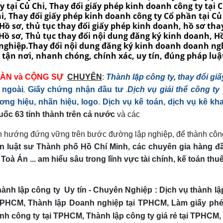
GÀN và CỘNG SỰ
CHUYÊN
:
Thành lập công ty
,
thay đổi gi
,
.
 ngoài
Giấy chứng nhận đầu tư
Dịch vụ giải thể công ty
ng hiệu, nhãn hiệu, logo
.
Dịch vụ kế toán, dịch vụ kê kha
ốc 63 tỉnh thành trên cả nước
và các
nh hướng đứng vững trên bước đường lập nghiệp, để thành côn
đoàn luật sư Thành phố Hồ Chí Minh, các chuyên gia hàng 
oà Án ... am hiểu sâu trong lĩnh vực tài chính, kế toán thu
hành lập công ty Uy tín - Chuyên Nghiệp :
Dịch vụ thành l
ại TPHCM, Thành lập Doanh nghiệp tại TPHCM, Làm giấy ph
nh công ty tại TPHCM, Thành lập công ty giá rẻ tại TPHCM