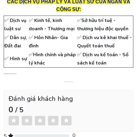
CÁC DỊCH VỤ PHÁP LÝ VÀ LUẬT SƯ CỦA NGÀN VÀ
CỘNG SỰ
:
✅
✅
✅
Dịch vụ
Kinh tế, kinh
Sở hữu trí tuệ -
luật sư
doanh - Thương mại
thương hiệu độc quyền
✅
✅
✅
Dân sự,
Hôn Nhân- Gia
Dịch vu kê khai thuế -
Đất đai
đình
Quyết toán thuế
✅
✅
Hình chính và pháp
Dịch vu kế toán - Sổ
✅
Hình sự
lý khác
sách kế toán
..............
Đánh giá khách hàng
0
/ 5
0
5