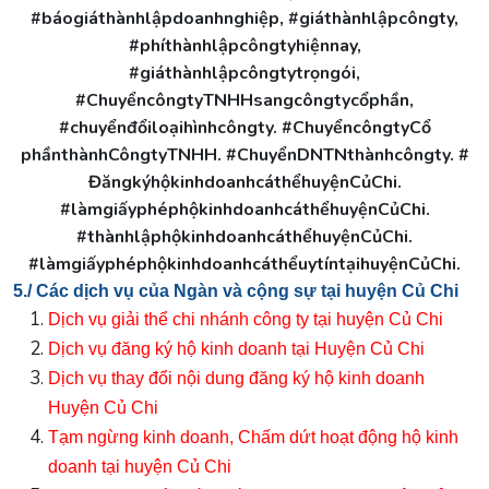
#báogiáthànhlậpdoanhnghiệp, #giáthànhlậpcôngty,
#phíthànhlậpcôngtyhiệnnay,
#giáthànhlậpcôngtytrọngói,
#ChuyểncôngtyTNHHsangcôngtycổphần,
#chuyểnđổiloạihìnhcôngty. #ChuyểncôngtyCổ
phầnthànhCôngtyTNHH. #ChuyểnDNTNthànhcôngty. #
ĐăngkýhộkinhdoanhcáthểhuyệnCủChi.
#làmgiấyphéphộkinhdoanhcáthểhuyệnCủChi.
#thànhlậphộkinhdoanhcáthểhuyệnCủChi.
#làmgiấyphéphộkinhdoanhcáthểuytíntạihuyệnCủChi.
5./ Các dịch vụ của Ngàn và cộng sự tại huyện Củ Chi
Dịch vụ giải thể chi nhánh công ty tại huyện Củ Chi
Dịch vụ đăng ký hộ kinh doanh tại Huyện Củ Chi
Dịch vụ thay đổi nội dung đăng ký hộ kinh doanh
Huyện Củ Chi
Tạm ngừng kinh doanh, Chấm dứt hoạt động hộ kinh
doanh tại huyện Củ Chi