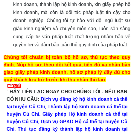
kinh doanh, thành lập hộ kinh doanh, xin giấy phép hộ
kinh doanh, mà còn là đối tác pháp luật tin cậy cho
doanh nghiệp. Chúng tôi tự hào với đội ngũ luật sư
giàu kinh nghiệm và chuyên môn cao, luôn sẵn sàng
cung cấp tư vấn pháp luật chất lượng nhằm bảo vệ
.
quyền lợi và đảm bảo tuân thủ quy định của pháp luật
Chúng tôi chuẩn bị toàn bộ hồ sơ, thủ tục theo quy
định. Nộp hồ sơ, theo dõi kết quả, tiến độ va nhận bàn
giao giấy phép kinh doanh, hồ sơ pháp lý đầy đủ cho
quý khách lưu trữ trước khi thu nhận thù lao.
:
HÃY LIÊN LẠC NGAY CHO CHÚNG TÔI - NẾU BẠN
CÓ NHU CẦU:
Dịch vụ đăng ký hộ kinh doanh cá thể
tại huyện Củ Chi, Thành lập hộ kinh doanh cá thể tại
huyện Củ Chi, Giấy phép Hộ kinh doanh cá thể tại
huyện Củ Chi, Dịch vụ GPKD Hộ cá thể tại huyện Củ
Chi. Thủ tục đăng ký thành lập hộ kinh doanh tại