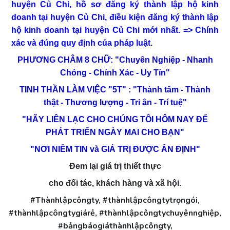
huyện Củ Chi, hồ sơ đăng ký thành lập hộ kinh
doanh tại huyện Củ Chi, điều kiện đăng ký thành lập
hộ kinh doanh tại huyện Củ Chi mới nhất.
=> Chính
xác và đúng quy định của pháp luật
.
PHƯƠNG CHÂM 8 CHỮ: "Chuyên Nghiệp - Nhanh
Chóng - Chính Xác - Uy Tín"
TINH THẦN LÀM VIỆC "5T" : "Thành tâm - Thành
thật - Thương lượng - Tri ân - Trí tuệ"
"HÃY LIÊN LẠC CHO CHÚNG TÔI HÔM NAY ĐỂ
PHÁT TRIỂN NGÀY MAI CHO BẠN"
"NƠI NIỀM TIN và GIÁ TRỊ ĐƯỢC ẤN ĐỊNH"
Đem lại giá trị thiết thực
cho đối tác, khách hàng và xã hội.
#Thànhlậpcôngty, #thànhlậpcôngtytrọngói,
#thànhlậpcôngtygiárẻ, #thànhlậpcôngtychuyênnghiệp,
#bảngbáogiáthànhlậpcôngty,