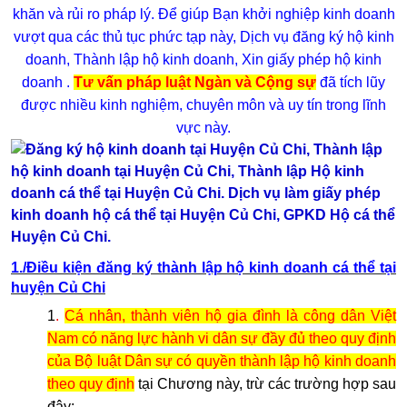
khăn và rủi ro pháp lý. Để giúp Bạn khởi nghiệp kinh doanh
vượt qua các thủ tục phức tạp này, Dịch vụ đăng ký hộ kinh
doanh, Thành lập hộ kinh doanh, Xin giấy phép hộ kinh
doanh
.
Tư vấn pháp luật Ngàn và Cộng sự
đã tích lũy
được nhiều kinh nghiệm, chuyên môn và uy tín trong lĩnh
vực này.
1./Điều kiện đăng ký thành lập hộ kinh doanh cá thể tại
huyện Củ Chi
1
.
Cá nhân, thành viên hộ gia đình là công dân Việt
Nam có năng lực hành vi dân sự đầy đủ theo quy định
của Bộ luật Dân sự có quyền thành lập hộ kinh doanh
theo quy định
tại Chương này, trừ các trường hợp sau
đây: