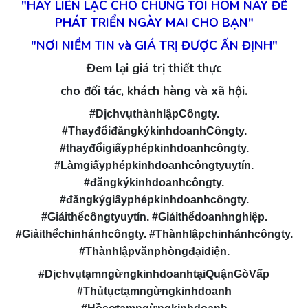
"HÃY LIÊN LẠC CHO CHÚNG TÔI HÔM NAY ĐỂ
PHÁT TRIỂN NGÀY MAI CHO BẠN"
"NƠI NIỀM TIN và GIÁ TRỊ ĐƯỢC ẤN ĐỊNH"
Đem lại giá trị thiết thực
cho đối tác, khách hàng và xã hội.
#DịchvụthànhlậpCôngty.
#ThayđổiđăngkýkinhdoanhCôngty.
#thayđổigiấyphépkinhdoanhcôngty.
#Làmgiấyphépkinhdoanhcôngtyuytín.
#đăngkýkinhdoanhcôngty.
#đăngkýgiấyphépkinhdoanhcôngty.
#Giảithểcôngtyuytín. #Giảithểdoanhnghiệp.
#Giảithểchinhánhcôngty. #Thànhlậpchinhánhcôngty.
#Thànhlậpvănphòngđạidiện.
#DịchvụtạmngừngkinhdoanhtạiQuậnGòVấp
#Thủtụctạmngừngkinhdoanh