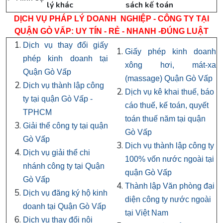
lý khác
sách kế toán
DỊCH VỤ PHÁP LÝ DOANH NGHIỆP - CÔNG TY TẠI
QUẬN GÒ VẤP: UY TÍN - RẺ - NHANH -ĐÚNG LUẬT
Dịch vụ thay đổi giấy
Giấy phép kinh doanh
phép kinh doanh tại
xông hơi, mát-xa
Quận Gò Vấp
(massage) Quận Gò Vấp
Dịch vụ thành lập công
Dịch vụ kê khai thuế, báo
ty tại quận Gò Vấp -
cáo thuế, kế toán, quyết
TPHCM
toán thuế năm tại quận
Giải thể công ty tại quận
Gò Vấp
Gò Vấp
Dịch vụ thành lập công ty
Dịch vụ giải thể chi
100% vốn nước ngoài tại
nhánh công ty tại Quận
quận Gò Vấp
Gò Vấp
Thành lập Văn phòng đại
Dịch vụ đăng ký hộ kinh
diện công ty nước ngoài
doanh tại Quận Gò Vấp
tại Việt Nam
Dịch vụ thay đổi nội