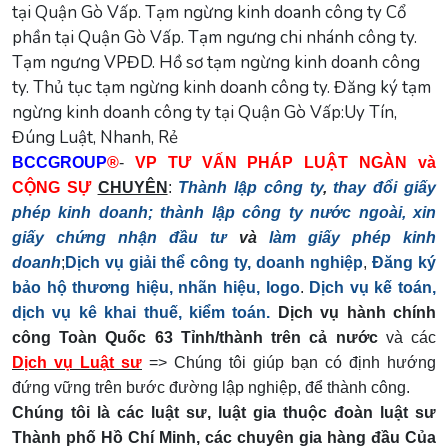
BCCGROUP
®
-
VP TƯ VẤN PHÁP LUẬT NGÀN và
CỘNG SỰ
CHUYÊN
:
Thành lập công ty
,
thay đổi giấy
phép kinh doanh;
thành lập công ty nước ngoài,
xin
giấy chứng nhận đầu tư
và
làm giấy phép kinh
doanh
;
Dịch vụ giải thể công ty, doanh nghiệp
,
Đăng ký
bảo hộ thương hiệu, nhãn hiệu, logo
.
Dịch vụ kế toán,
dịch vụ kê khai thuế, kiểm toán.
Dịch vụ hành chính
công Toàn Quốc 63 Tỉnh/thành trên cả nước
và các
Dịch vụ Luật sư
=> Chúng tôi giúp bạn có định hướng
đứng vững trên bước đường lập nghiệp, để thành công.
Chúng tôi là các luật sư, luật gia thuộc đoàn luật sư
Thành phố Hồ Chí Minh, các chuyên gia hàng đầu Của