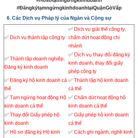
#Hồsơtạmngừngkinhdoanh
#ĐăngkýtạmngừngkinhdoanhtạiQuậnGòVấp
6. Các Dịch vụ Pháp lý của Ngàn và Cộng sự
✅
Dịch vụ giải thể công ty,
✅
Dịch vụ thành lập công ty
chấm dứt hoạt động chi
nhánh
✅
Dịch vụ thay đổi
đăng ký
✅
Thành lập doanh nghiệp,
kinh doanh, thay đổi giấy
Đăng ký kinh doanh
phép công ty
✅
✅
Đăng ký hộ kinh doanh cá
Thành lập hộ kinh doanh
thể
cá thể
✅
✅
Tạm ngừng hoạt động Hộ
Chấm dứt hoạt động hộ
kinh doanh cá thể
kinh doanh cá thể
✅
✅
Thay đổi Giấy phép hộ
Giấy phép hộ kinh doanh
kinh doanh
cá thể
✅
✅
Hồ sơ đăng ký Hộ kinh
Cách ghi ngành, nghề kinh