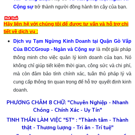
Cộng sự
trở thành người đồng hành tin cậy của bạn.
Hãy liên hệ với chúng tôi để được tư vấn và hỗ trợ chi
tiết về dịch vụ :
Dịch vụ
Tạm Ngừng Kinh Doanh t
ại
Quận Gò Vấp
C
ủa BCCGroup - Ngàn và Cộng sự
là một giải pháp
thông minh cho việc quản lý kinh doanh của bạn. Nó
không chỉ giúp tiết kiệm thời gian, công sức và chi phí,
mà còn đảm bảo tính chính xác, tuân thủ pháp lý và
cung cấp thông tin quan trọng để hỗ trợ quyết định kinh
doanh.
PHƯƠNG CHÂM 8 CHỮ: "Chuyên Nghiệp - Nhanh
Chóng - Chính Xác - Uy Tín"
TINH THẦN LÀM VIỆC "5T" : "Thành tâm - Thành
thật - Thương lượng - Tri ân - Trí tuệ"