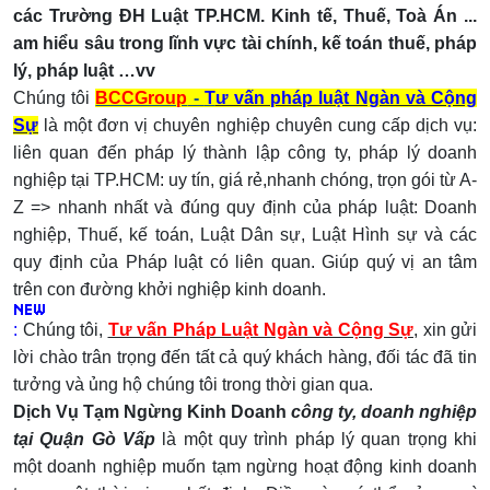
các Trường ĐH Luật TP.HCM. Kinh tế, Thuế, Toà Án ...
am hiểu sâu trong lĩnh vực tài chính, kế toán thuế, pháp
lý, pháp luật …vv
Chúng tôi
BCCGroup
-
T
ư vấn pháp luật Ngàn và Cộng
Sự
là một đơn vị chuyên nghiệp chuyên cung cấp dịch vụ:
liên quan đến pháp lý thành lập công ty, pháp lý doanh
nghiệp tại TP.HCM: uy tín, giá rẻ,nhanh chóng, trọn gói từ A-
Z => nhanh nhất và đúng quy định của pháp luật: Doanh
nghiệp, Thuế, kế toán, Luật Dân sự, Luật Hình sự và các
quy định của Pháp luật có liên quan. Giúp quý vị an tâm
trên con đường khởi nghiệp kinh doanh.
:
Chúng tôi,
Tư vấn Pháp Luật Ngàn và Cộng Sự
, xin gửi
lời chào trân trọng đến tất cả quý khách hàng, đối tác đã tin
tưởng và ủng hộ chúng tôi trong thời gian qua.
Dịch Vụ Tạm Ngừng Kinh Doanh
công ty, doanh nghiệp
tại Quận Gò Vấp
là một quy trình pháp lý quan trọng khi
một doanh nghiệp muốn tạm ngừng hoạt động kinh doanh