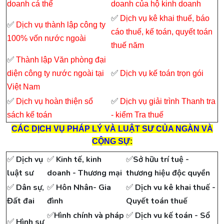
doanh cá thể
doanh của hộ kinh doanh
✅
Dịch vụ kê khai thuế, báo
✅
Dịch vụ thành lập công ty
cáo thuế, kế toán, quyết toán
100% vốn nước ngoài
thuế năm
✅
Thành lập Văn phòng đại
✅
diện công ty nước ngoài tại
Dịch vụ kế toán trọn gói
Việt Nam
✅
✅
Dịch vụ hoàn thiện sổ
Dịch vụ giải trình Thanh tra
sách kế toán
- kiểm Tra thuế
CÁC DỊCH VỤ PHÁP LÝ VÀ LUẬT SƯ CỦA NGÀN VÀ
CỘNG SỰ
:
✅
✅
✅
Dịch vụ
Kinh tế, kinh
Sở hữu trí tuệ -
luật sư
doanh - Thương mại
thương hiệu độc quyền
✅
✅
✅
Dân sự,
Hôn Nhân- Gia
Dịch vu kê khai thuế -
Đất đai
đình
Quyết toán thuế
✅
✅
Hình chính và pháp
Dịch vu kế toán - Sổ
✅
Hình sự