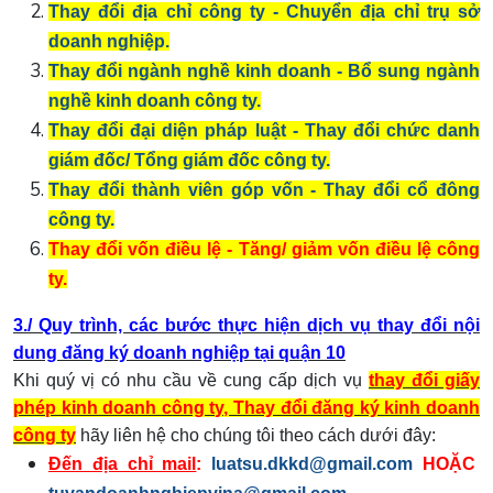
Thay đổi địa chỉ công ty - Chuyển địa chỉ trụ sở
doanh nghiệp.
Thay đổi ngành nghề kinh doanh - Bổ sung ngành
nghề kinh doanh công ty.
Thay đổi đại diện pháp luật - Thay đổi chức danh
giám đốc/ Tổng giám đốc công ty.
Thay đổi thành viên góp vốn - Thay đổi cổ đông
công ty.
Thay đổi vốn điều lệ - Tăng/ giảm vốn điều lệ công
ty.
3./
Quy trình, các bước thực hiện dịch vụ thay đổi nội
dung đăng ký doanh nghiệp tại quận 10
Khi quý vị có nhu cầu về cung cấp dịch vụ
thay đổi giấy
phép kinh doanh công ty, Thay đổi đăng ký kinh doanh
công ty
hãy liên hệ cho chúng tôi theo cách dưới đây:
Đến địa chỉ mail
:
luatsu.dkkd@gmail.com
HOẶC