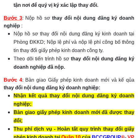
tận nơi để quý vị ký xác lập thay đổi.
Bước 3
: Nộp hồ sơ
thay đổi nội dung đăng ký doanh
nghiệp
:
Nộp hồ sơ thay đổi nội dung đăng ký kinh doanh
tại
Phòng ĐKKD;
Nộp lệ phí và nộp lệ phí công bố thông
tin thay đổi giấy phép kinh doanh công ty.
Theo dõi tiến trình hồ sơ
thay đổi nội dung đăng ký
doanh nghiệp đã nộp.
Bước 4
:
Bàn giao Giấy phép kinh doanh mới và kế qủa
thay đổi nội dung đăng ký doanh nghiệp:
Nhận kết quả thay đổi nội dung đăng ký doanh
nghiệp;
Bàn giao giấy phép kinh doanh mới đã được thay
đổi;
Thu phí dịch vụ - Hoàn tất quy trình thay đổi giấy
phép kinh doanh tại
Quận 10
của
BCCGROUP
®
-
VP