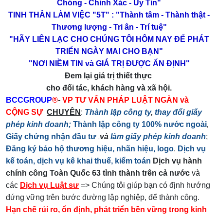
Chóng - Chính Xác - Uy Tín"
TINH THẦN LÀM VIỆC "5T" :
"Thành tâm - Thành thật -
Thương lượng - Tri ân - Trí tuệ"
"HÃY LIÊN LẠC CHO CHÚNG TÔI HÔM NAY ĐỂ PHÁT
TRIỂN NGÀY MAI CHO BẠN"
"NƠI NIỀM TIN và GIÁ TRỊ ĐƯỢC ẤN ĐỊNH"
Đem lại giá trị thiết thực
cho đối tác, khách hàng và xã hội.
BCCGROUP
®
-
VP TƯ VẤN PHÁP LUẬT NGÀN và
CỘNG SỰ
CHUYÊN
:
Thành lập công ty
,
thay đổi giấy
,
phép kinh doanh;
Thành lập công ty 100% nước ngoài
.
Giấy chứng nhận đầu tư
và
làm giấy phép kinh doanh
;
Đăng ký bảo hộ thương hiệu, nhãn hiệu, logo
.
Dịch vụ
kế toán, dịch vụ kê khai thuế, kiểm toán
Dịch vụ hành
chính công Toàn Quốc 63 tỉnh thành trên cả nước
và
các
Dịch vụ Luật sư
=> Chúng tôi giúp bạn có định hướng
đứng vững trên bước đường lập nghiệp, để thành công.
Hạn chế rủi ro, ổn định, phát triển bền vững trong kinh