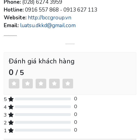
Phone:
(028) 6274 3959
Hotline:
0916 557 868 - 0913 627 113
Website:
http://bccgroup.vn
Email:
luatsu.dkkd@gmail.com
..............
Đánh giá khách hàng
0
/ 5
0
5
0% Complete (danger)
0
4
0% Complete (danger)
0
3
0% Complete (danger)
0
2
0% Complete (danger)
0
1
0% Complete (danger)