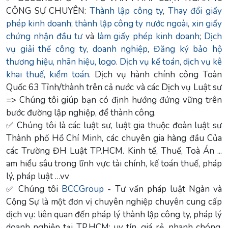
CỘNG SỰ CHUYÊN:
Thành lập công ty
,
Thay đổi giấy
phép kinh doanh
;
thành lập công ty nước ngoài,
xin giấy
chứng nhận đầu tư
và
làm giấy phép kinh doanh
;
Dịch
vụ giải thể công ty, doanh nghiệp
,
Đăng ký bảo hộ
thương hiệu, nhãn hiệu, logo
.
Dịch vụ kế toán, dịch vụ kê
khai thuế, kiểm toán.
Dịch vụ hành chính công Toàn
Quốc 63 Tỉnh/thành trên cả nước và các Dịch vụ Luật sư
=> Chúng tôi giúp bạn có định hướng đứng vững trên
bước đường lập nghiệp, để thành công.
✅ Chúng tôi là các luật sư, luật gia thuộc đoàn luật sư
Thành phố Hồ Chí Minh, các chuyên gia hàng đầu Của
các Trường ĐH Luật TP.HCM. Kinh tế, Thuế, Toà Án ...
am hiểu sâu trong lĩnh vực tài chính, kế toán thuế, pháp
lý, pháp luật …vv
✅ Chúng tôi
BCCGroup
- Tư vấn pháp luật Ngàn và
Cộng Sự là một đơn vị chuyên nghiệp chuyên cung cấp
dịch vụ: liên quan đến pháp lý thành lập công ty, pháp lý
doanh nghiệp tại TP.HCM: uy tín, giá rẻ, nhanh chóng,