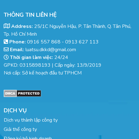
THÔNG TIN LIÊN HỆ
Address:
25/1C Nguyễn Hậu, P. Tân Thành, Q. Tân Phú,
Tp. Hồ Chí Minh
Phone:
0916 557 868
-
0913 627 113
Email:
luatsu.dkkd@gmail.com
Thời gian làm việc:
24/24
GPKD: 0315898193 | Cấp ngày: 13/9/2019
Nơi cấp: Sở kế hoạch đầu tư TPHCM
DỊCH VỤ
Dịch vụ thành lập công ty
Giải thể công ty
Đăng ký hộ kinh doanh