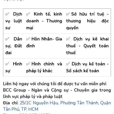
✅
Dịch
✅
Kinh tế, kinh
✅
Sở hữu trí tuệ -
vụ luật
doanh - Thương
thương hiệu độc
sư
mại
quyền
✅
Dân
✅
Hôn Nhân- Gia
✅
Dịch vụ kê khai
sự, Đất
đình
thuế - Quyết toán
đai
thuế
✅
Hình
✅
Hình chính và
✅
Dịch vụ kế toán -
sự
pháp lý khác
Sổ sách kế toán
Liên hệ ngay với chúng tôi để được tư vấn miễn phí:
BCC Group - Ngàn và Cộng sự - Chuyên gia trong
lĩnh vực pháp lý và pháp luật
Địa chỉ:
25/1C Nguyễn Hậu, Phường Tân Thành, Quận
Tân Phú, TP. HCM