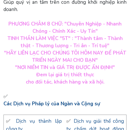
Giúp quý vị an tâm trên con đường khởi nghiệp kinh
doanh.
PHƯƠNG CHÂM 8 CHỮ: "Chuyên Nghiệp - Nhanh
Chóng - Chính Xác - Uy Tín"
TINH THẦN LÀM VIỆC "5T" : "Thành tâm - Thành
thật - Thương lượng - Tri ân - Trí tuệ"
"HÃY LIÊN LẠC CHO CHÚNG TÔI HÔM NAY ĐỂ PHÁT
TRIỂN NGÀY MAI CHO BẠN"
"NƠI NIỀM TIN và GIÁ TRỊ ĐƯỢC ẤN ĐỊNH"
Đem lại giá trị thiết thực
cho đối tác, khách hàng và xã hội.
✅
Các Dịch vụ Pháp lý của Ngàn và Cộng sự
✅
Dịch vụ thành lập
✅
Dịch vụ giải thể công
công ty
ty, chấm dứt hoạt động