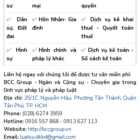
sư
mại
quyền
✅
Dân
✅
Hôn Nhân- Gia
✅
Dịch vụ kê khai
sự, Đất
đình
thuế - Quyết toán
đai
thuế
✅
Hình
✅
Hình chính và
✅
Dịch vụ kế toán -
sự
pháp lý khác
Sổ sách kế toán
Liên hệ ngay với chúng tôi để được tư vấn miễn phí:
BCC Group - Ngàn và Cộng sự - Chuyên gia trong
lĩnh vực pháp lý và pháp luật
Địa chỉ:
25/1C Nguyễn Hậu, Phường Tân Thành, Quận
Tân Phú, TP. HCM
Phone:
(028) 6274 3959
Hotline:
0916 557 868 - 0913 627 113
Website:
http://bccgroup.vn
Email:
luatsu.dkkd@gmail.com