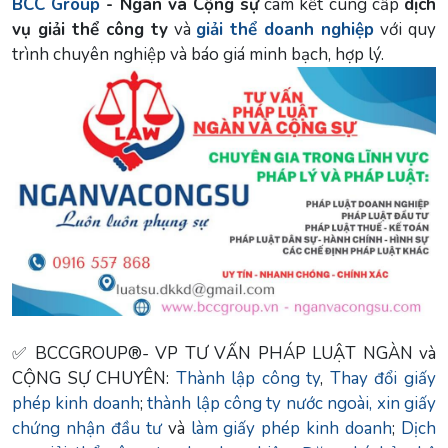
BCC Group
- Ngàn và Cộng sự
cam kết cung cấp
dịch
vụ giải thể công ty
và
giải thể doanh nghiệp
với quy
trình chuyên nghiệp và báo giá minh bạch, hợp lý.
✅ BCCGROUP®- VP TƯ VẤN PHÁP LUẬT NGÀN và
CỘNG SỰ CHUYÊN:
Thành lập công ty
,
Thay đổi giấy
phép kinh doanh
;
thành lập công ty nước ngoài,
xin giấy
chứng nhận đầu tư
và
làm giấy phép kinh doanh
;
Dịch