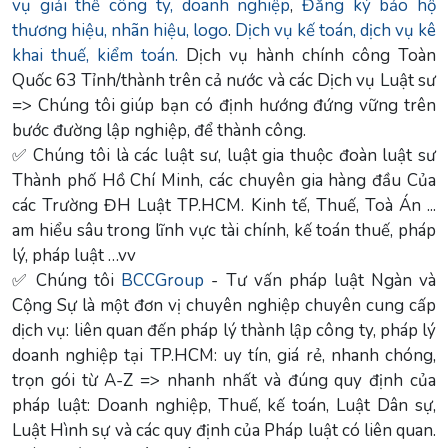
vụ giải thể công ty, doanh nghiệp
,
Đăng ký bảo hộ
thương hiệu, nhãn hiệu, logo
.
Dịch vụ kế toán, dịch vụ kê
khai thuế, kiểm toán.
Dịch vụ hành chính công Toàn
Quốc 63 Tỉnh/thành trên cả nước và các Dịch vụ Luật sư
=> Chúng tôi giúp bạn có định hướng đứng vững trên
bước đường lập nghiệp, để thành công.
✅ Chúng tôi là các luật sư, luật gia thuộc đoàn luật sư
Thành phố Hồ Chí Minh, các chuyên gia hàng đầu Của
các Trường ĐH Luật TP.HCM. Kinh tế, Thuế, Toà Án ...
am hiểu sâu trong lĩnh vực tài chính, kế toán thuế, pháp
lý, pháp luật …vv
✅ Chúng tôi
BCCGroup
- Tư vấn pháp luật Ngàn và
Cộng Sự là một đơn vị chuyên nghiệp chuyên cung cấp
dịch vụ: liên quan đến pháp lý thành lập công ty, pháp lý
doanh nghiệp tại TP.HCM: uy tín, giá rẻ, nhanh chóng,
trọn gói từ A-Z => nhanh nhất và đúng quy định của
pháp luật: Doanh nghiệp, Thuế, kế toán, Luật Dân sự,
Luật Hình sự và các quy định của Pháp luật có liên quan.