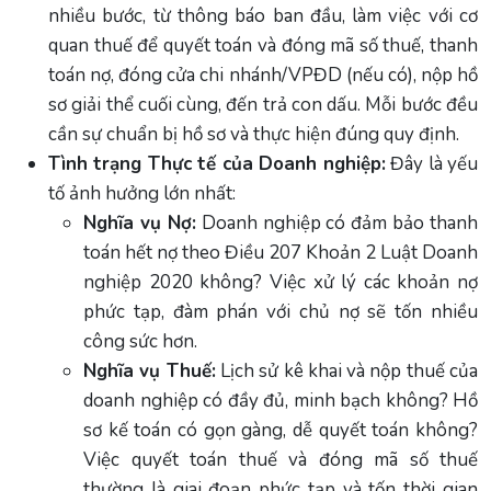
nhiều bước, từ thông báo ban đầu, làm việc với cơ
quan thuế để quyết toán và đóng mã số thuế, thanh
toán nợ, đóng cửa chi nhánh/VPĐD (nếu có), nộp hồ
sơ giải thể cuối cùng, đến trả con dấu. Mỗi bước đều
cần sự chuẩn bị hồ sơ và thực hiện đúng quy định.
Tình trạng Thực tế của Doanh nghiệp:
Đây là yếu
tố ảnh hưởng lớn nhất:
Nghĩa vụ Nợ:
Doanh nghiệp có đảm bảo thanh
toán hết nợ theo Điều 207 Khoản 2 Luật Doanh
nghiệp 2020 không? Việc xử lý các khoản nợ
phức tạp, đàm phán với chủ nợ sẽ tốn nhiều
công sức hơn.
Nghĩa vụ Thuế:
Lịch sử kê khai và nộp thuế của
doanh nghiệp có đầy đủ, minh bạch không? Hồ
sơ kế toán có gọn gàng, dễ quyết toán không?
Việc quyết toán thuế và đóng mã số thuế
thường là giai đoạn phức tạp và tốn thời gian