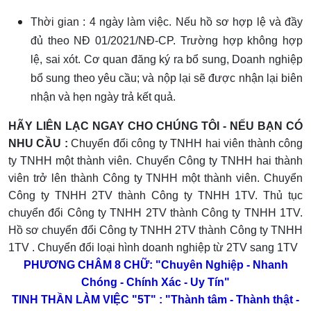
Thời gian : 4 ngày làm việc. Nếu hồ sơ hợp lệ và đầy
đủ theo NĐ
01/2021/NĐ
-
CP
. Trường hợp không hợp
lệ, sai xót. Cơ quan đăng ký ra bổ sung, Doanh nghiệp
bổ sung theo yêu cầu; và nộp lại sẽ được nhận lại biên
nhận và hẹn ngày trả kết quả.
HÃY LIÊN LẠC NGAY CHO CHÚNG TÔI - NẾU BẠN CÓ
NHU CẦU :
Chuyển đổi công ty TNHH hai viên thành công
ty
TNHH một thành viên
.
Chuyển Công ty TNHH hai thành
viên trở lên thành Công ty TNHH một thành viên. Chuyển
Công ty TNHH 2TV thành Công ty TNHH 1TV. Thủ tục
chuyển đổi Công ty TNHH 2TV thành Công ty TNHH 1TV.
Hồ sơ chuyển đổi Công ty TNHH 2TV thành Công ty TNHH
1TV . Chuyển đổi loại hình doanh nghiệp từ 2TV sang 1TV
PHƯƠNG CHÂM 8 CHỮ: "Chuyên Nghiệp - Nhanh
Chóng - Chính Xác - Uy Tín"
TINH THẦN LÀM VIỆC "5T" :
"Thành tâm - Thành thật -