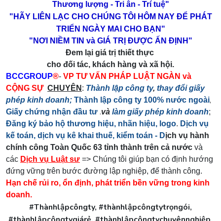
Thương lượng - Tri ân - Trí tuệ"
"HÃY LIÊN LẠC CHO CHÚNG TÔI HÔM NAY ĐỂ PHÁT
TRIỂN NGÀY MAI CHO BẠN"
"NƠI NIỀM TIN và GIÁ TRỊ ĐƯỢC ẤN ĐỊNH"
Đem lại giá trị thiết thực
cho đối tác, khách hàng và xã hội.
BCCGROUP
®
-
VP TƯ VẤN PHÁP LUẬT NGÀN và
CỘNG SỰ
CHUYÊN
:
Thành lập công ty
,
thay đổi giấy
,
phép kinh doanh;
Thành lập công ty 100% nước ngoài
.
Giấy chứng nhận đầu tư
và
làm giấy phép kinh doanh
;
Đăng ký bảo hộ thương hiệu, nhãn hiệu, logo
.
Dịch vụ
kế toán, dịch vụ kê khai thuế, kiểm toán - D
ịch vụ hành
chính công Toàn Quốc 63 tỉnh thành trên cả nước
và
các
Dịch vụ Luật sư
=> Chúng tôi giúp bạn có định hướng
đứng vững trên bước đường lập nghiệp, để thành công.
Hạn chế rủi ro, ổn định, phát triển bền vững trong kinh
doanh.
#Thànhlậpcôngty, #thànhlậpcôngtytrọngói,
#thànhlậpcôngtygiárẻ, #thànhlậpcôngtychuyênnghiệp,