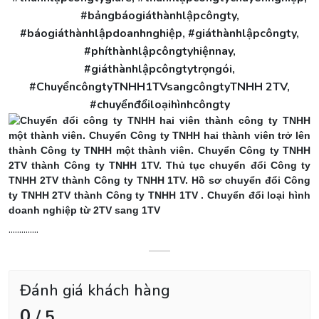
#bảngbáogiáthànhlậpcôngty,
#báogiáthànhlậpdoanhnghiệp, #giáthànhlậpcôngty,
#phíthànhlậpcôngtyhiệnnay,
#giáthànhlậpcôngtytrọngói,
#ChuyểncôngtyTNHH1TVsangcôngtyTNHH 2TV,
#chuyểnđổiloạihìnhcôngty
..............
Đánh giá khách hàng
0
/ 5