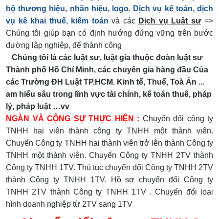
hộ thương hiệu, nhãn hiệu, logo
.
Dịch vụ kế toán, dịch
vụ kê khai thuế, kiểm toán
và các
Dịch vụ Luật sư
=>
Chúng tôi giúp bạn có định hướng đứng vững trên bước
đường lập nghiệp, để thành công
Chúng tôi là các luật sư, luật gia thuộc đoàn luật sư
Thành phố Hồ Chí Minh, các chuyên gia hàng đầu Của
các Trường ĐH Luật TP.HCM. Kinh tế, Thuế, Toà Án ...
am hiểu sâu trong lĩnh vực tài chính, kế toán thuế, pháp
lý, pháp luật …vv
NGÀN VÀ CỘNG SỰ THỰC HIỆN :
Chuyển đổi công ty
TNHH hai viên thành công ty
TNHH một thành viên
.
Chuyển Công ty TNHH hai thành viên trở lên thành Công ty
TNHH một thành viên. Chuyển Công ty TNHH 2TV thành
Công ty TNHH 1TV. Thủ tục chuyển đổi Công ty TNHH 2TV
thành Công ty TNHH 1TV. Hồ sơ chuyển đổi Công ty
TNHH 2TV thành Công ty TNHH 1TV
. Chuyển đổi loại
hình doanh nghiệp từ 2TV sang 1TV