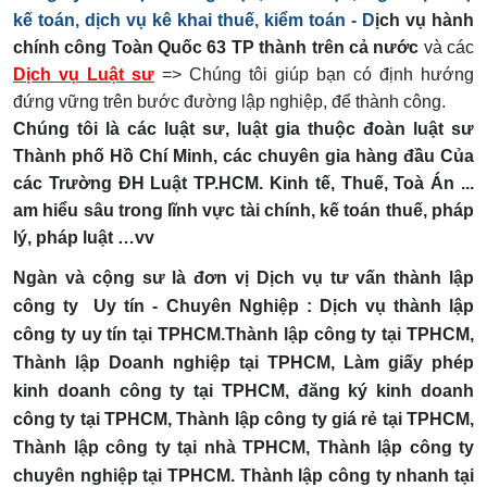
kế toán, dịch vụ kê khai thuế, kiểm toán - D
ịch vụ hành
chính công Toàn Quốc 63 TP thành trên cả nước
và các
Dịch vụ Luật sư
=> Chúng tôi giúp bạn có định hướng
đứng vững trên bước đường lập nghiệp, để thành công.
Chúng tôi là các luật sư, luật gia thuộc đoàn luật sư
Thành phố Hồ Chí Minh, các chuyên gia hàng đầu Của
các Trường ĐH Luật TP.HCM. Kinh tế, Thuế, Toà Án ...
am hiểu sâu trong lĩnh vực tài chính, kế toán thuế, pháp
lý, pháp luật …vv
Ngàn và cộng sư là đơn vị Dịch vụ tư vấn thành lập
công ty Uy tín - Chuyên Nghiệp :
Dịch vụ thành lập
công ty uy tín tại TPHCM.Thành lập công ty tại TPHCM,
Thành lập Doanh nghiệp tại TPHCM, Làm giấy phép
kinh doanh công ty tại TPHCM, đăng ký kinh doanh
công ty tại TPHCM, Thành lập công ty giá rẻ tại TPHCM,
Thành lập công ty tại nhà TPHCM, Thành lập công ty
chuyên nghiệp tại TPHCM. Thành lập công ty nhanh tại