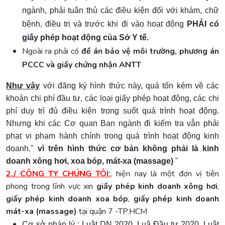
ngành, phải tuân thủ các điều kiện đối với khám, chữ
bệnh, điều trị và trước khi đi vào hoạt động
PHẢI có
giấy phép hoạt động của Sở Y tế.
Ngoài ra phải có
đề án bảo vệ môi trường, phương án
PCCC và giấy chứng nhận ANTT
Như vậy
với đăng ký hình thức này, quá tốn kém về các
khoản chi phí đầu tư, các loại giấy phép hoạt động, các chi
phí duy trì đủ điều kiện trong suốt quá trình hoạt động.
Nhưng khi các Cơ quan Ban ngành đi kiểm tra vẫn phải
phạt vi phạm hành chính trong quá trình hoạt động kinh
doanh."
vì trên hình thức cơ bản không phải là kinh
doanh xông hơi, xoa bóp, mát-xa (massage)
"
2./ CÔNG TY CHÚNG TÔI:
,
hiện nay là một đơn vị tiên
phong trong lĩnh vực xin
giấy phép kinh doanh xông hơi
,
giấy phép kinh doanh xoa bóp
,
giấy phép kinh doanh
mát-xa (massage)
tại quận 7 -TP.HCM
Cơ sở pháp lý : Luật DN 2020, Luậ Đầu tư 2020, Luật