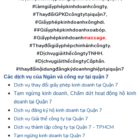
#làmgiấyphépkinhdoanhcôngty,
#ThayđổiGPKDcôngtytạiquận7,
#Giấyphépkinhdoanhxônghơi.
##Giấyphépkinhdoanhxoabóp.
#Giấyphépkinhdoanh
massage
.
#Thayđổigiấyphépchinhánhcôngty.
#DịchvụgiảithểcôngtyTNHH.
#DịchvụgiảithểcôngtyCổphần.
#thayđổinộidungđăngkýdoanhnghiệptạiquận7
Các dịch vụ của Ngàn và công sự tại quận 7
Dịch vụ thay đổi giấy phép kinh doanh tại Quận 7
Tạm ngừng kinh doanh, Chấm dứt hoạt động hộ kinh
doanh tại Quận 7
Dịch vụ đăng ký hộ kinh doanh tại Quận 7
Dịch vụ Giải thể công ty tại Quận 7
Dịch vụ thành lập công ty tại Quận 7 - TPHCM
Tạm ngừng kinh doanh tại Quận 7