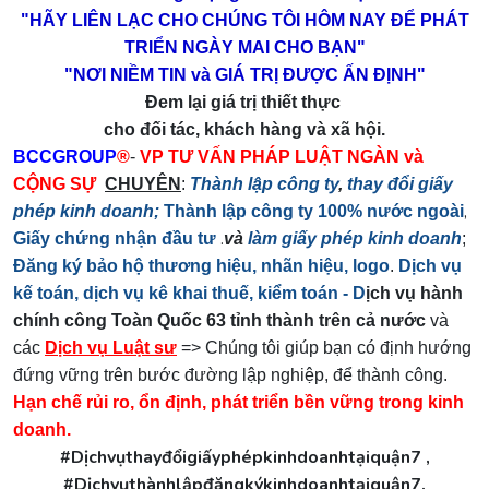
"HÃY LIÊN LẠC CHO CHÚNG TÔI HÔM NAY ĐỂ PHÁT
TRIỂN NGÀY MAI CHO BẠN"
"NƠI NIỀM TIN và GIÁ TRỊ ĐƯỢC ẤN ĐỊNH"
Đem lại giá trị thiết thực
cho đối tác, khách hàng và xã hội.
BCCGROUP
®
-
VP TƯ VẤN PHÁP LUẬT NGÀN và
CỘNG SỰ
CHUYÊN
:
Thành lập công ty
,
thay đổi giấy
,
phép kinh doanh;
Thành lập công ty 100% nước ngoài
.
Giấy chứng nhận đầu tư
và
làm giấy phép kinh doanh
;
Đăng ký bảo hộ thương hiệu, nhãn hiệu, logo
.
Dịch vụ
kế toán, dịch vụ kê khai thuế, kiểm toán - D
ịch vụ hành
chính công Toàn Quốc 63 tỉnh thành trên cả nước
và
các
Dịch vụ Luật sư
=> Chúng tôi giúp bạn có định hướng
đứng vững trên bước đường lập nghiệp, để thành công.
Hạn chế rủi ro, ổn định, phát triển bền vững trong kinh
doanh.
#Dịchvụthayđổigiấyphépkinhdoanhtạiquận7 ,
#Dịchvụthànhlậpđăngkýkinhdoanhtạiquận7,