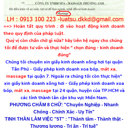
==> Hoàn tất quy trình : đi vào hoạt động kinh doanh
theo quy định của pháp luật.
Quý vị còn chần chờ gì nữa? hãy liên hệ ngay cho chúng
tôi để được tư vấn và thực hiện " chọn đúng - kinh doanh
đúng"
Chúng tôi chuyên xin giấy kinh doanh xông hơi tại quận
Tân Phú - Giấy phép kinh doanh xoa bóp,
mát xa,
massage
tại quận 7. Ngoài ra chúng tôi còn thực hiện"
xin giấy kinh doanh xông hơi - Giấy phép kinh doanh xoa
bóp,
mát xa, massage
tại 24 quận, huyện của TP.HCM và
các tỉnh thành lân cận khu vực Miền Nam.
PHƯƠNG CHÂM 8 CHỮ: "Chuyên Nghiệp - Nhanh
Chóng - Chính Xác - Uy Tín"
TINH THẦN LÀM VIỆC "5T" :
"Thành tâm - Thành thật -
Thương lượng - Tri ân - Trí tuệ"