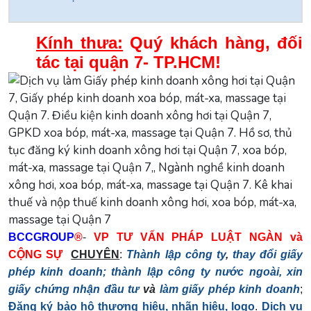
Kính thưa:
Quý khách hàng, đối
tác tại quận 7- TP.HCM!
BCCGROUP
®
-
VP TƯ VẤN PHÁP LUẬT NGÀN và
CỘNG SỰ
CHUYÊN
:
Thành lập công ty
,
thay đổi giấy
phép kinh doanh;
thành lập công ty nước ngoài, xin
giấy chứng nhận đầu tư
và
làm giấy phép kinh doanh
;
Đăng ký bảo hộ thương hiệu, nhãn hiệu, logo
.
Dịch vụ