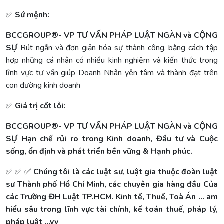
✅
Sứ mệnh:
BCCGROUP
®
-
VP TƯ VẤN PHÁP LUẬT NGÀN và CỘNG
SỰ
Rút ngắn và đơn giản hóa sự thành công, bằng cách tập
hợp những cá nhân có nhiều kinh nghiệm và kiến thức trong
lĩnh vực tư vấn giúp Doanh Nhân yên tâm và thành đạt trên
con đường kinh doanh
✅
Giá trị cốt lỗi:
BCCGROUP
®
-
VP TƯ VẤN PHÁP LUẬT NGÀN và CỘNG
SỰ
Hạn chế rủi ro trong Kinh doanh, Đầu tư và Cuộc
sống, ổn định và phát triển bền vững & Hạnh phúc.
✅ ✅ ✅
Chúng tôi là các luật sư, luật gia thuộc đoàn luật
sư Thành phố Hồ Chí Minh, các chuyên gia hàng đầu Của
các Trường ĐH Luật TP.HCM. Kinh tế, Thuế, Toà Án ... am
hiểu sâu trong lĩnh vực tài chính, kế toán thuế, pháp lý,
pháp luật …vv