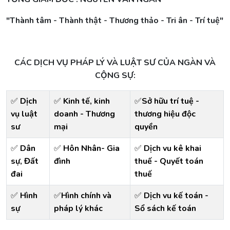
"Thành tâm - Thành thật - Thương thảo - Tri ân - Trí tuệ"
CÁC DỊCH VỤ PHÁP LÝ VÀ LUẬT SƯ CỦA NGÀN VÀ
CỘNG SỰ:
✅
Dịch
✅
Kinh tế, kinh
✅
Sở hữu trí tuệ -
vụ luật
doanh - Thương
thương hiệu độc
sư
mại
quyền
✅
Dân
✅
Hôn Nhân- Gia
✅
Dịch vu kê khai
sự, Đất
đình
thuế - Quyết toán
đai
thuế
✅
Hình
✅
Hình chính và
✅
Dịch vu kế toán -
sự
pháp lý khác
Sổ sách kế toán