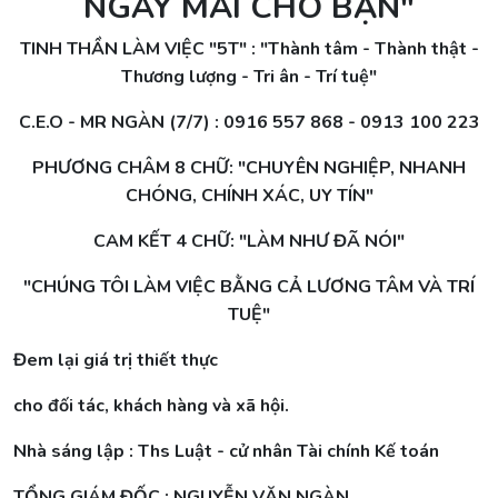
NGÀY MAI CHO BẠN"
TINH THẦN LÀM VIỆC "5T" : "Thành tâm - Thành thật -
Thương lượng - Tri ân - Trí tuệ"
C.E.O - MR NGÀN (7/7) : 0916 557 868 - 0913 100 223
PHƯƠNG CHÂM 8 CHỮ: "CHUYÊN NGHIỆP, NHANH
CHÓNG, CHÍNH XÁC, UY TÍN"
CAM KẾT 4 CHỮ
: "LÀM NHƯ ĐÃ NÓI"
"CHÚNG TÔI LÀM VIỆC BẰNG CẢ LƯƠNG TÂM VÀ TRÍ
TUỆ"
Đem lại giá trị thiết thực
cho đối tác, khách hàng và xã hội.
Nhà sáng lập : Ths Luật - cử nhân Tài chính Kế toán
TỔNG GIÁM ĐỐC : NGUYỄN VĂN NGÀN