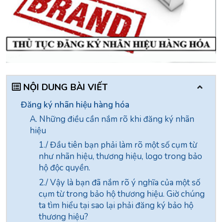
NỘI DUNG BÀI VIẾT
Đăng ký nhãn hiệu hàng hóa
A. Những điều cần nắm rõ khi đăng ký nhãn
hiệu
1./ Đầu tiên bạn phải làm rõ một số cụm từ
như nhãn hiệu, thương hiệu, logo trong bảo
hộ độc quyền.
2./ Vậy là bạn đã nắm rõ ý nghĩa của một số
cụm từ trong bảo hộ thương hiệu. Giờ chúng
ta tìm hiểu tại sao lại phải đăng ký bảo hộ
thương hiệu?