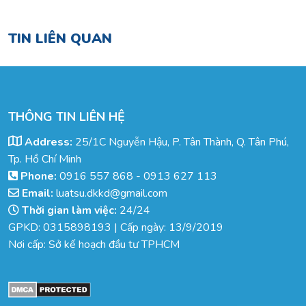
TIN LIÊN QUAN
THÔNG TIN LIÊN HỆ
Address:
25/1C Nguyễn Hậu, P. Tân Thành, Q. Tân Phú,
Tp. Hồ Chí Minh
Phone:
0916 557 868
-
0913 627 113
Email:
luatsu.dkkd@gmail.com
Thời gian làm việc:
24/24
GPKD: 0315898193 | Cấp ngày: 13/9/2019
Nơi cấp: Sở kế hoạch đầu tư TPHCM