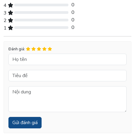
0
4
0% Complete (danger)
0
3
0% Complete (danger)
0
2
0% Complete (danger)
0
1
0% Complete (danger)
Đánh giá: