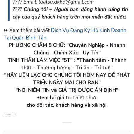
???? Email:
luatsu.dkkd@gmail.com
????
Chúng tôi – Người bạn đồng hành đáng tin
cậy của quý khách hàng trên mọi miền đất nước!
⏩ Xem thêm bài viết
Dịch Vụ Đăng Ký Hộ Kinh Doanh
Tại Quận Bình Tân
PHƯƠNG CHÂM 8 CHỮ: "Chuyên Nghiệp - Nhanh
Chóng - Chính Xác - Uy Tín"
TINH THẦN LÀM VIỆC "5T" : "Thành tâm - Thành
thật - Thương lượng - Tri ân - Trí tuệ"
"HÃY LIÊN LẠC CHO CHÚNG TÔI HÔM NAY ĐỂ PHÁT
TRIỂN NGÀY MAI CHO BẠN"
"NƠI NIỀM TIN và GIÁ TRỊ ĐƯỢC ẤN ĐỊNH"
Đem lại giá trị thiết thực
cho đối tác, khách hàng và xã hội.
..............