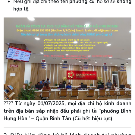
Nếu ghi địa chỉ theo tên
phường cũ
, hồ sơ sẽ
không
hợp lệ
.
????
Từ ngày 01/07/2025, mọi địa chỉ hộ kinh doanh
trên địa bàn sáp nhập đều phải ghi là “phường Bình
Hưng Hòa” – Quận Bình Tân (Cũ hết hiệu lực).