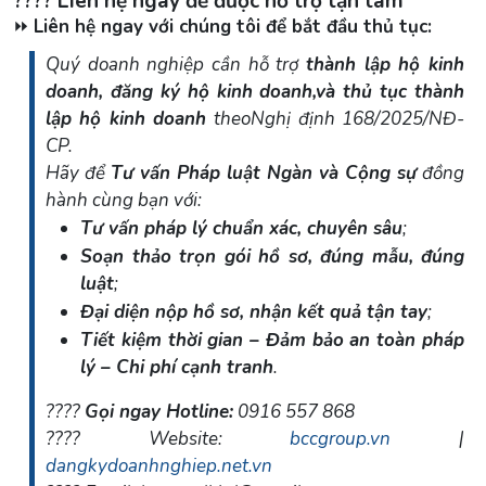
???? Liên hệ ngay để được hỗ trợ tận tâm
⏩
Liên hệ ngay với chúng tôi để bắt đầu thủ tục:
Quý doanh nghiệp cần hỗ trợ
thành lập hộ kinh
doanh, đăng ký hộ kinh doanh,và thủ tục thành
lập hộ kinh doanh
theoNghị định 168/2025/NĐ-
CP.
Hãy để
Tư vấn Pháp luật Ngàn và Cộng sự
đồng
hành cùng bạn với:
Tư vấn pháp lý chuẩn xác, chuyên sâu
;
Soạn thảo trọn gói hồ sơ, đúng mẫu, đúng
luật
;
Đại diện nộp hồ sơ, nhận kết quả tận tay
;
Tiết kiệm thời gian – Đảm bảo an toàn pháp
lý – Chi phí cạnh tranh
.
????
Gọi ngay Hotline:
0916 557 868
???? Website:
bccgroup.vn
|
dangkydoanhnghiep.net.vn