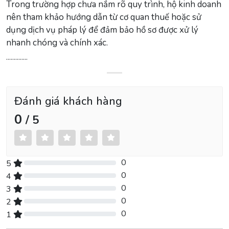
Trong trường hợp chưa nắm rõ quy trình, hộ kinh doanh
nên tham khảo hướng dẫn từ cơ quan thuế hoặc sử
dụng dịch vụ pháp lý để đảm bảo hồ sơ được xử lý
nhanh chóng và chính xác.
..............
Đánh giá khách hàng
0
/ 5
0
5
0% Complete (danger)
0
4
0% Complete (danger)
0
3
0% Complete (danger)
0
2
0% Complete (danger)
0
1
0% Complete (danger)