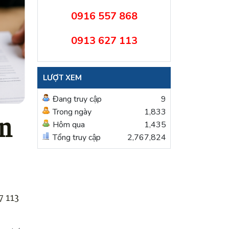
0916 557 868
0913 627 113
LƯỢT XEM
Đang truy cập
9
Trong ngày
1,833
Hôm qua
1,435
Tổng truy cập
2,767,824