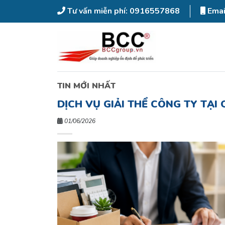
Tư vấn miễn phí: 0916557868
Emai
TIN MỚI NHẤT
DỊCH VỤ GIẢI THỂ CÔNG TY TẠI
01/06/2026