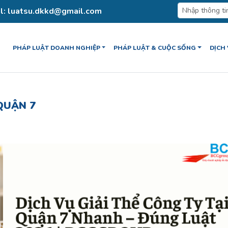
l: luatsu.dkkd@gmail.com
PHÁP LUẬT DOANH NGHIỆP
PHÁP LUẬT & CUỘC SỐNG
DỊCH
 QUẬN 7