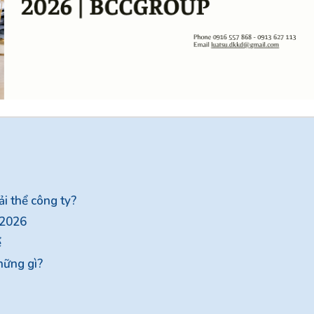
i thể công ty?
 2026
ể
hững gì?