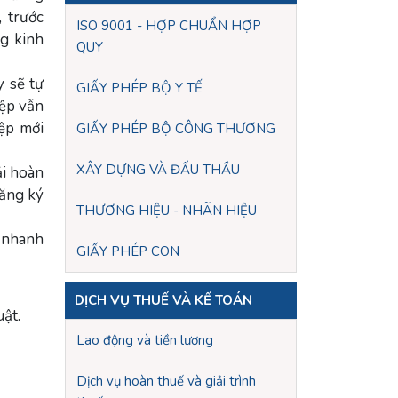
, trước
ISO 9001 - HỢP CHUẨN HỢP
ng kinh
QUY
 sẽ tự
GIẤY PHÉP BỘ Y TẾ
iệp vẫn
iệp mới
GIẤY PHÉP BỘ CÔNG THƯƠNG
XÂY DỰNG VÀ ĐẤU THẦU
ải hoàn
đăng ký
THƯƠNG HIỆU - NHÃN HIỆU
 nhanh
GIẤY PHÉP CON
DỊCH VỤ THUẾ VÀ KẾ TOÁN
uật.
Lao động và tiền lương
Dịch vụ hoàn thuế và giải trình