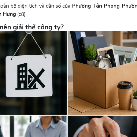
oàn bộ diện tích và dân số của
Phường Tân Phong
,
Phườn
n Hưng
(cũ).
nên giải thể công ty?