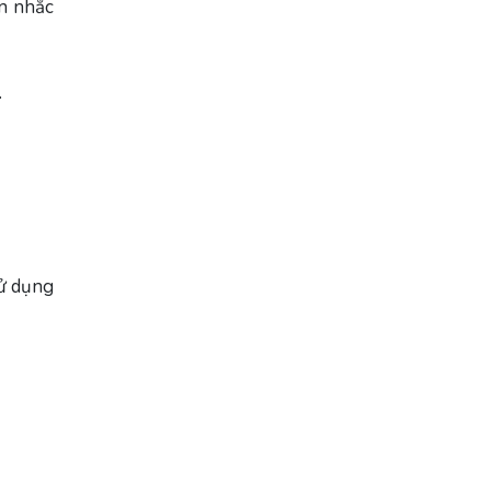
ân nhắc
.
ử dụng