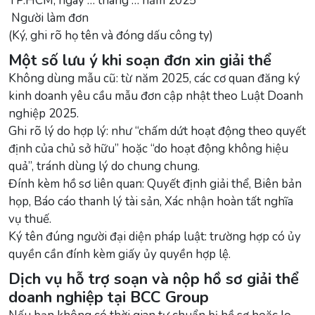
TP.HCM, ngày … tháng … năm 2025
Người làm đơn
(Ký, ghi rõ họ tên và đóng dấu công ty)
Một số lưu ý khi soạn đơn xin giải thể
Không dùng mẫu cũ: từ năm 2025, các cơ quan đăng ký
kinh doanh yêu cầu mẫu đơn cập nhật theo Luật Doanh
nghiệp 2025.
Ghi rõ lý do hợp lý: như “chấm dứt hoạt động theo quyết
định của chủ sở hữu” hoặc “do hoạt động không hiệu
quả”, tránh dùng lý do chung chung.
Đính kèm hồ sơ liên quan: Quyết định giải thể, Biên bản
họp, Báo cáo thanh lý tài sản, Xác nhận hoàn tất nghĩa
vụ thuế.
Ký tên đúng người đại diện pháp luật: trường hợp có ủy
quyền cần đính kèm giấy ủy quyền hợp lệ.
Dịch vụ hỗ trợ soạn và nộp hồ sơ giải thể
doanh nghiệp tại BCC Group